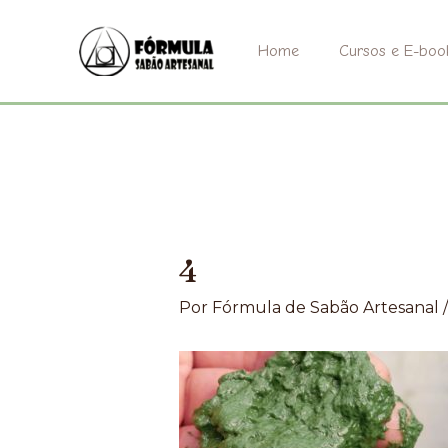
Ir
para
Home
Cursos e E-boo
o
conteúdo
4
Por
Fórmula de Sabão Artesanal