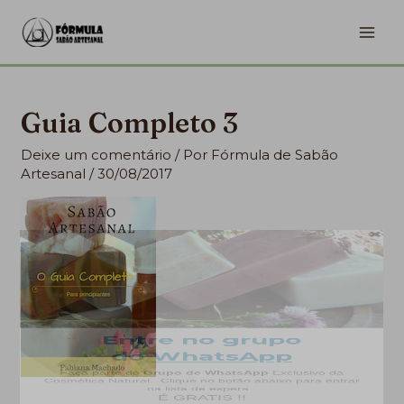
Ir
MA
para
ME
o
conteúdo
Guia Completo 3
Deixe um comentário
/ Por
Fórmula de Sabão
Artesanal
/
30/08/2017