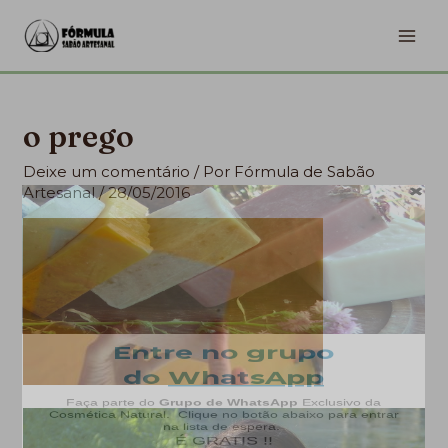
Ir
MA
para
ME
o
conteúdo
o prego
Deixe um comentário
/ Por
Fórmula de Sabão
Artesanal
/
28/05/2016