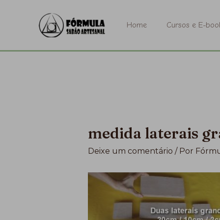
Ir
para
Home
Cursos e E-boo
o
conteúdo
medida laterais g
Deixe um comentário
/ Por
Fórmu