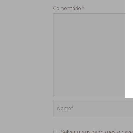
Comentário
*
Name*
Salvar meus dados neste nave