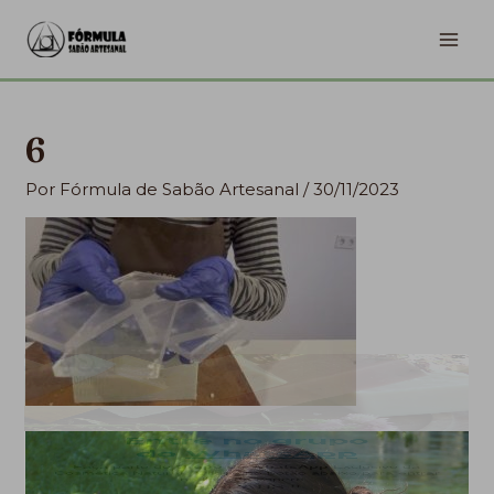
Ir
MA
para
ME
o
conteúdo
6
Por
Fórmula de Sabão Artesanal
/
30/11/2023