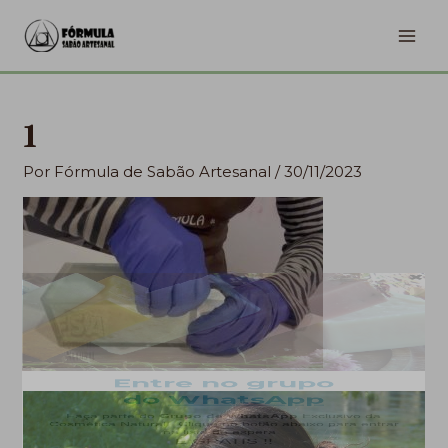
Ir
MA
para
ME
o
conteúdo
1
Por
Fórmula de Sabão Artesanal
/
30/11/2023