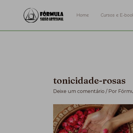
Ir
para
Home
Cursos e E-boo
o
conteúdo
tonicidade-rosas
Deixe um comentário
/ Por
Fórmu