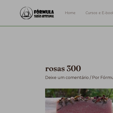
Ir
para
Home
Cursos e E-boo
o
conteúdo
rosas 300
Deixe um comentário
/ Por
Fórmu