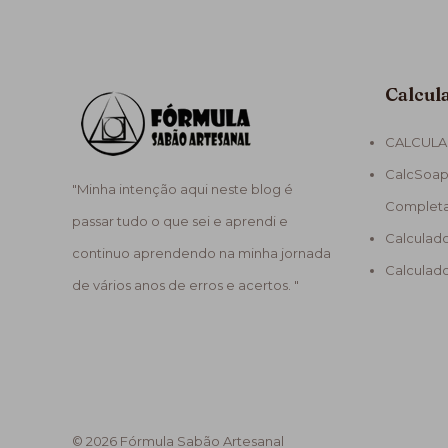
Calcul
CALCULA
CalcSoap
"Minha intenção aqui neste blog é
Complet
passar tudo o que sei e aprendi e
Calculad
continuo aprendendo na minha jornada
Calculad
de vários anos de erros e acertos. "
© 2026 Fórmula Sabão Artesanal