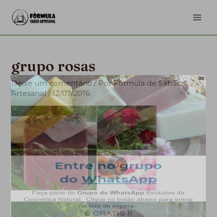
Ir
MA
para
ME
o
conteúdo
grupo rosas
Deixe um comentário
/ Por
Fórmula de Sabão
Artesanal
/
12/07/2016