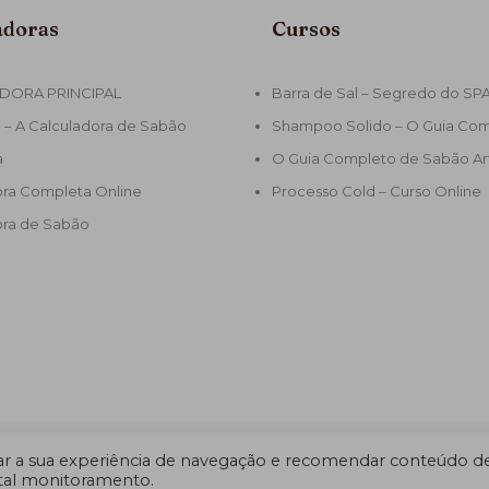
adoras
Cursos
DORA PRINCIPAL
Barra de Sal – Segredo do SP
 – A Calculadora de Sabão
Shampoo Solido – O Guia Co
a
O Guia Completo de Sabão Ar
ora Completa Online
Processo Cold – Curso Online
ora de Sabão
 a sua experiência de navegação e recomendar conteúdo d
 tal monitoramento.