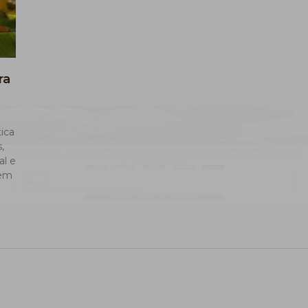
ra
ica
,
al e
sem