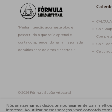
Calcul
CALCULA
"Minha intenção aqui neste blog é
CalcSoap
passar tudo o que sei e aprendi e
Complet
continuo aprendendo na minha jornada
Calculad
de vários anos de erros e acertos. "
Calculad
© 2026 Fórmula Sabão Artesanal
Nós armazenamos dados temporariamente para melhorar
interesse. Ao utilizar nossos serviços, você concorda com