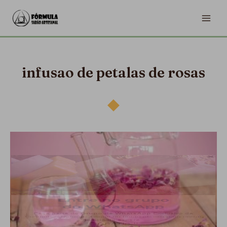
Ir
MA
para
ME
o
conteúdo
infusao de petalas de rosas