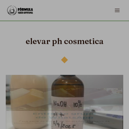
Ir
MA
para
ME
o
conteúdo
elevar ph cosmetica