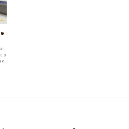
de
ial
ra a
) a