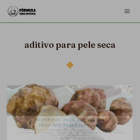
Ir
MA
para
ME
o
conteúdo
aditivo para pele seca