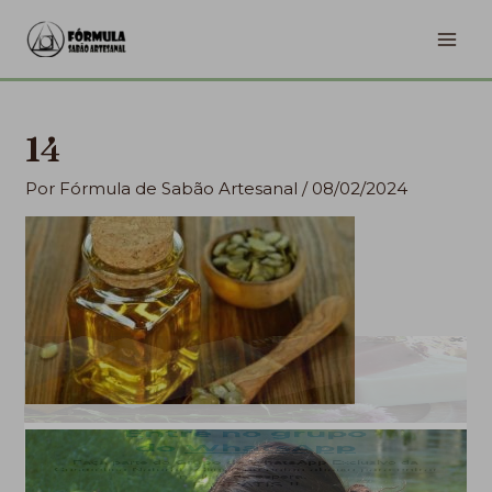
Ir
MA
para
ME
o
conteúdo
14
Por
Fórmula de Sabão Artesanal
/
08/02/2024