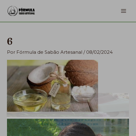
Ir
MA
para
ME
o
conteúdo
6
Por
Fórmula de Sabão Artesanal
/
08/02/2024