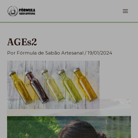
Ir
MA
para
ME
o
conteúdo
AGEs2
Por
Fórmula de Sabão Artesanal
/
19/01/2024