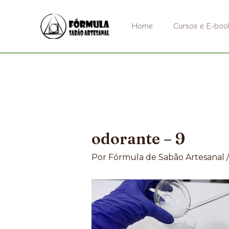
Ir
para
Home
Cursos e E-boo
o
conteúdo
odorante – 9
Por
Fórmula de Sabão Artesanal