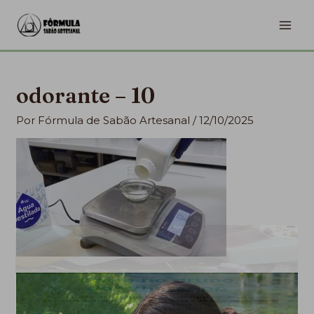
Ir
MA
para
ME
o
conteúdo
odorante – 10
Por
Fórmula de Sabão Artesanal
/
12/10/2025