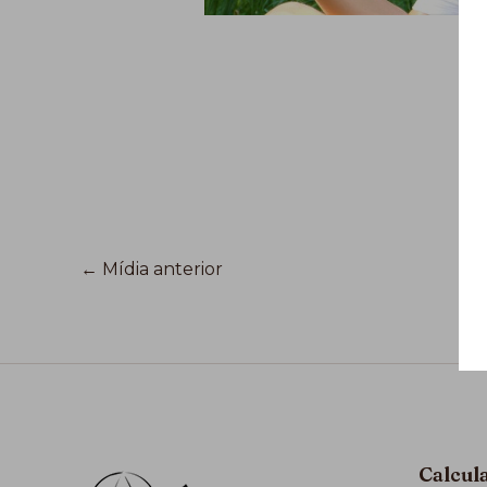
←
Mídia anterior
Calcul