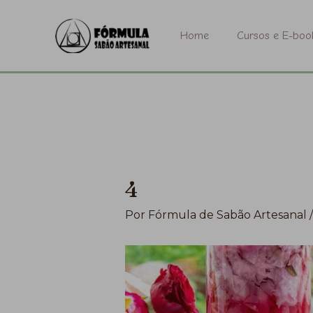
Ir
para
Home
Cursos e E-boo
o
conteúdo
4
Por
Fórmula de Sabão Artesanal