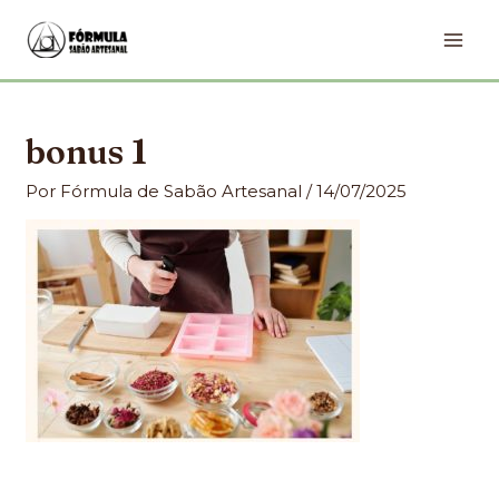
Ir
MA
para
ME
o
conteúdo
bonus 1
Por
Fórmula de Sabão Artesanal
/
14/07/2025