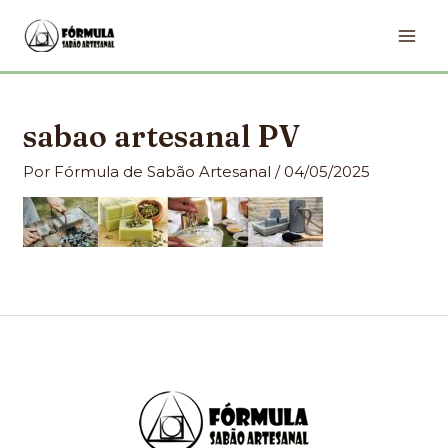
Ir
MA
para
ME
o
conteúdo
sabao artesanal PV
Por
Fórmula de Sabão Artesanal
/
04/05/2025