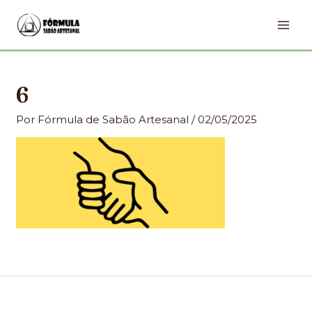
Ir
MA
para
ME
o
conteúdo
6
Por
Fórmula de Sabão Artesanal
/
02/05/2025