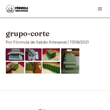
Ir
MA
para
ME
o
conteúdo
grupo-corte
Por
Fórmula de Sabão Artesanal
/
17/08/2021